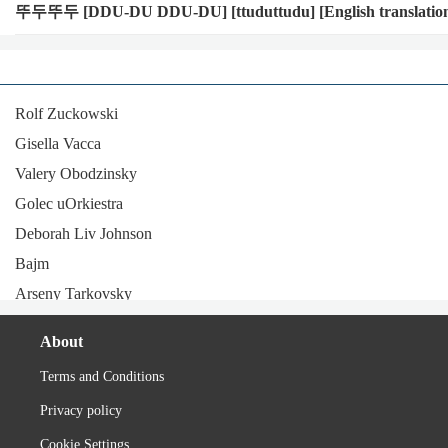
뚜두뚜두 [DDU-DU DDU-DU] [ttuduttudu] [English translatio
너넬 다 무시 yeah
거리를 두지 yeah
Turn on by gussi yeah
Rolf Zuckowski
Pppow Uzi yeah
Gisella Vacca
Ok 다 bullshit yeah
Valery Obodzinsky
너넬 다 무시 yeah
Golec uOrkiestra
Artist:
Ian Ka$h
Deborah Liv Johnson
Album:
20/20 Express
Bajm
Arseny Tarkovsky
Magalí Datzira
About
Vocalconsort Leipzig
Terms and Conditions
Canadian Folk
Privacy policy
Feel
Emilie-Claire Barlow
Cookie Settings