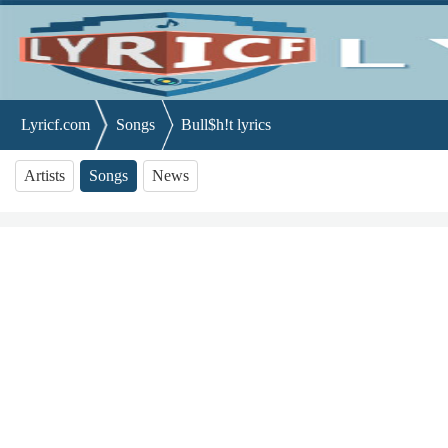
Lyricf.com
Songs
Bull$h!t lyrics
Artists
Songs
News