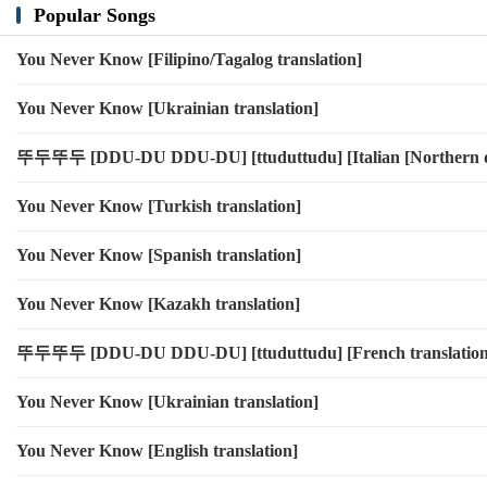
Popular Songs
나 차려 다시 정신
돈다발들을 역시
You Never Know [Filipino/Tagalog translation]
난 가져가지 멀리
You Never Know [Ukrainian translation]
난 돈을 들고 멀리
멀리 도망가지 OK
뚜두뚜두 [DDU-DU DDU-DU] [ttuduttudu] [Italian [Northern dial
Landing on a diemoon
You Never Know [Turkish translation]
완벽해 내 착륙
내 색깔 금은방
You Never Know [Spanish translation]
니 꺼 못써 반품
You Never Know [Kazakh translation]
점령해 난 한국
숨어서 난 geeked 'up
뚜두뚜두 [DDU-DU DDU-DU] [ttuduttudu] [French translation
I just fucked up 정신차려
You Never Know [Ukrainian translation]
나 정신 못 차려 갈겨버려 내 stunner
손에는 Uzi yeah
You Never Know [English translation]
Ok 다 bullshit yeah