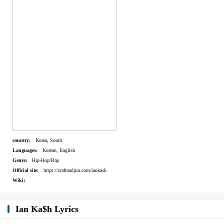
니 오빠 시시해
시시해 빠르게 쏴 버려 Bullet
Like a young Kodak 난 미쳤어 Stupid
Young bully 전부 다 분리 내 머리에 십자가
박혔어 바지는 수비 입어
내 친구들 망토는 투명색 안 보여
유령같이 움직여 내 팀은 전부다 좀비지
빠르게 움직여 전부 다 속이지
흔들려 나의 눈동자
country:
Korea, South
보여 난 진짜 각성
Languages:
Korean, English
아마도 Imma gone
Genre:
Hip-Hop/Rap
Official site:
https://craftandjun.com/iankash
아마도 Imma gone
Wiki:
빌딩 위에 쏴 버려 거미줄
잡고 난 올라가 스파이더맨
Ian Ka$h Lyrics
나는 내 작전을 준비 중