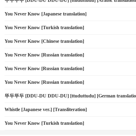
뚜두뚜두 [DDU-DU DDU-DU] [ttuduttudu] [Arabic translation
Yeah yeah OK 너는 bitch
You Never Know [Japanese translation]
Yeah yeah 한 대 피고 기침
Yeah yeah OK 너는 bitch
You Never Know [Turkish translation]
Yeah yeah 한 대 피고 기침
You Never Know [Chinese translation]
Yeah lay low
I just wanna lay low
You Never Know [Russian translation]
Yeah money talk
You Never Know [Russian translation]
I just wanna money talk
Yeah lay low
You Never Know [Russian translation]
I just wanna lay low
뚜두뚜두 [DDU-DU DDU-DU] [ttuduttudu] [German translatio
Yeah money talk
I just wanna money talk
Whistle [Japanese ver.] [Transliteration]
OK nippy swervin'
You Never Know [Turkish translation]
난 돈을 전부 pumping
나머진 전부 병신