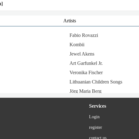
n]
Artists
Fabio Rovazzi
Kombii
Jewel Akens
Art Garfunkel Jr.
Veronika Fischer
Lithuanian Children Songs
Jörg Maria Berg
Kathleen Ferrier
Services
Port Bo
Login
Alex Gaumond
register
Eyra Gail
Marie-José
contact us