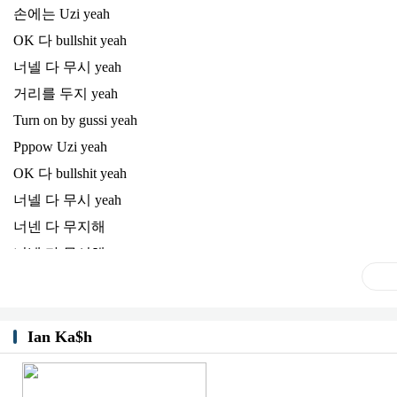
손에는 Uzi yeah
OK 다 bullshit yeah
너넬 다 무시 yeah
거리를 두지 yeah
Turn on by gussi yeah
Pppow Uzi yeah
OK 다 bullshit yeah
너넬 다 무시 yeah
너넨 다 무지해
너넬 다 무시해
우린 너무 쉽게
너흰 너무 쉽대
너흴 너무 쉽게
Ian Ka$h
삼켜버려 She wanna eat ma
Golden plate 하루 만에 가져가 버리지