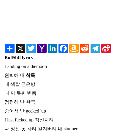
Share
X
Twitter
Yahoo
LinkedIn
Facebook
Amazon
Reddit
Telegram
Sina
Mail
Wish
Weibo
List
Bull$h!t lyrics
Landing on a diemoon
완벽해 내 착륙
내 색깔 금은방
니 꺼 못써 반품
점령해 난 한국
숨어서 난 geeked 'up
I just fucked up 정신차려
나 정신 못 차려 갈겨버려 내 stunner