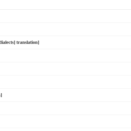
ects] translation]
]