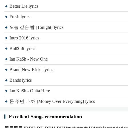
I’m ready to fucking die
Better Lie lyrics
Fuck you to and fuck your thot
Fresh lyrics
Bitch am smoking on you right
오늘 같은 밤 [Tonight] lyrics
Bitch am smoking on you left
Intro 2016 lyrics
태워버려 태워 버려 태워 버려
태워버려 태워 버려 난 그냥 전부다
Bull$h!t lyrics
태워버려 태워 버려 태워 버려 태워 버려
Ian Ka$h - New One
I just wanna fucking bitch
Brand New Kicks lyrics
Bitch say ok nippy beast
Bands lyrics
한 대 뻐끔 피고 geek
Ian Ka$h - Outta Here
바보가 돼 나는 shit
Bitch say want it ridin'
돈 주면 다 해 [Money Over Everything] lyrics
손목에는 흘러 AP
Excellent Songs recommendation
OK fucking bad bitch
OK fucking bad bitch