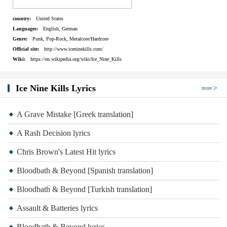
Na, na, na, na
country:
United States
Na, na, na, na
Languages:
English, German
Na, na, na, na
Genre:
Punk, Pop-Rock, Metalcore/Hardcore
Official site:
http://www.iceninekills.com/
Na
Wiki:
https://en.wikipedia.org/wiki/Ice_Nine_Kills
Nem tudom tisztázni
Közben elakadtál
Ice Nine Kills Lyrics
more
Nem tudom tisztázni
Nincs menekvés a zuhanyzó jelenet elől!
A Grave Mistake [Greek translation]
Nincs menekvés a zuhanyzó jelenet elől!
A Rash Decision lyrics
A zuhanyzó jelenet elől!
Chris Brown's Latest Hit lyrics
Na, na, na, na
Bloodbath & Beyond [Spanish translation]
Na, na, na, na
Na, na
Bloodbath & Beyond [Turkish translation]
Mindig én takarítok utána...
Assault & Batteries lyrics
[Refrén]
Bloodbath & Beyond lyrics