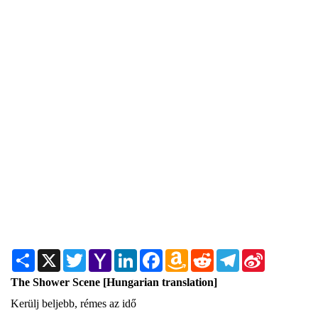
Share
X
Twitter
Yahoo
LinkedIn
Facebook
Amazon
Reddit
Telegram
Sina
Mail
Wish
Weibo
List
The Shower Scene [Hungarian translation]
Kerülj beljebb, rémes az idő