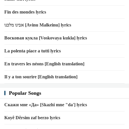
[Outro]
Fin des mondes lyrics
"Tudok segíteni?"
"Remélem igen. Egy fiatal hölgyet keresek, aki már jó pár napja
אבינו מלכנו [Avinu Malkeinu] lyrics
eltűnt. Okom van feltételezni hogy megszállt pontosan ebben a
Восковая кукла [Voskovaya kukla] lyrics
motelben."
La polenta piace a tutti lyrics
Artist:
Ice Nine Kills
Album:
The Silver Scream 2: Welcome To Horrorwood
En travers les néons [English translation]
(Deluxe Bloodshed Edition) (2021)
Il y a ton sourire [English translation]
Popular Songs
Скажи мне «Да» [Skazhi mne "da'] lyrics
Koyê Dêrsim zaf berzo lyrics