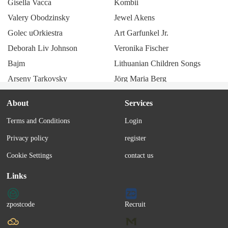
Gisella Vacca
Kombii
Valery Obodzinsky
Jewel Akens
Golec uOrkiestra
Art Garfunkel Jr.
Deborah Liv Johnson
Veronika Fischer
Bajm
Lithuanian Children Songs
Arseny Tarkovsky
Jörg Maria Berg
Magalí Datzira
Kathleen Ferrier
About
Services
Vocalconsort Leipzig
Port Bo
Terms and Conditions
Login
Canadian Folk
Alex Gaumond
Privacy policy
register
Feel
Eyra Gail
Emilie-Claire Barlow
Marie-José
Cookie Settings
contact us
Gladys Knight
Natalie Dessay
Links
Ingeborg Hallstein
The Ames Brothers
Charleene Closshey
All-4-One
zpostcode
Recruit
Chuck Mangione
Resistiré México