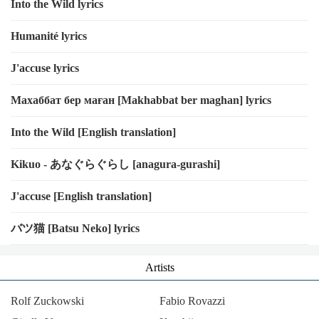
Into the Wild lyrics
Humanité lyrics
J'accuse lyrics
Махаббат бер маған [Makhabbat ber maghan] lyrics
Into the Wild [English translation]
Kikuo - あなぐらぐらし [anagura-gurashi]
J'accuse [English translation]
バツ猫 [Batsu Neko] lyrics
Artists
Rolf Zuckowski
Fabio Rovazzi