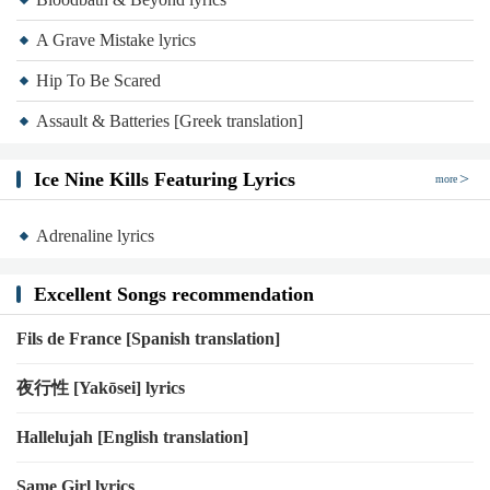
Remélem a "Jó éjszakát!"
A Grave Mistake lyrics
Nem jelent búcsút is
Hip To Be Scared
Most a nyomás alatt együtt fuldoklunk
Lefele a lefolyón ma éjjel
Assault & Batteries [Greek translation]
(A lefolyón ma éjjel!)
Ice Nine Kills Featuring Lyrics
Na, na, na, na
more
Na, na, na, na
Adrenaline lyrics
Na, na, na, na
Na, na, na, na
Excellent Songs recommendation
(A lefolyón ma éjjel!)
Fils de France [Spanish translation]
Na, na, na, na
Na, na, na, na
夜行性 [Yakōsei] lyrics
Na, na, na, na
Hallelujah [English translation]
Na, na, na, na
Le a lefolyón ma éjjel
Same Girl lyrics