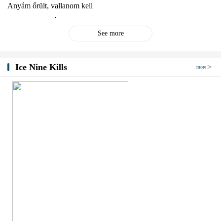
Anyám őrült, vallanom kell
("Hallgass anyádra!")
See more
Mindig én takarítok utána
Takarítok utána!
[Refrén]
Ice Nine Kills
more
Remélem a "Jó éjszakát!"
Nem jelent búcsút is
Most a nyomás alatt együtt fuldoklunk
Lefele a lefolyón ma éjjel
(Ma éjjel!)
Na, na, na, na
Na, na, na, na
Na, na, na, na
Na, na, na, na
(A lefolyón ma éjjel!)