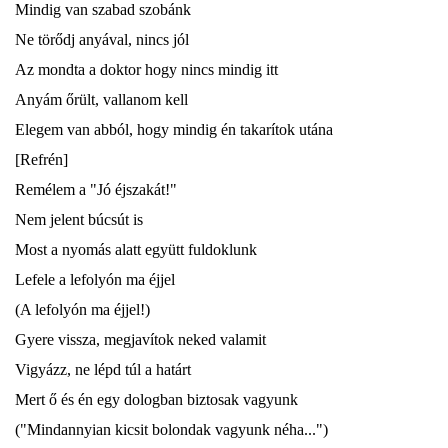
Mindig van szabad szobánk
Ne törődj anyával, nincs jól
Az mondta a doktor hogy nincs mindig itt
Anyám őrült, vallanom kell
Elegem van abból, hogy mindig én takarítok utána
[Refrén]
Remélem a "Jó éjszakát!"
Nem jelent búcsút is
Most a nyomás alatt együtt fuldoklunk
Lefele a lefolyón ma éjjel
(A lefolyón ma éjjel!)
Gyere vissza, megjavítok neked valamit
Vigyázz, ne lépd túl a határt
Mert ő és én egy dologban biztosak vagyunk
("Mindannyian kicsit bolondak vagyunk néha...")