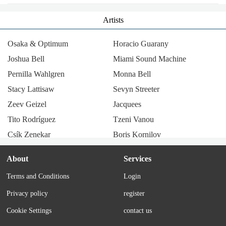
Artists
Osaka & Optimum
Horacio Guarany
Joshua Bell
Miami Sound Machine
Pernilla Wahlgren
Monna Bell
Stacy Lattisaw
Sevyn Streeter
Zeev Geizel
Jacquees
Tito Rodríguez
Tzeni Vanou
Csík Zenekar
Boris Kornilov
Radio Company
Llum i llibertat
About
Services
Los Tucu Tucu
Julie & John Pennell
Terms and Conditions
Login
Thérèse Steinmetz
María Elena Walsh
Privacy policy
register
Tania Libertad
Corry Brokken
Alicia Maguiña
Los Trovadores de Cuyo
Cookie Settings
contact us
Mario Winans
Miguelito