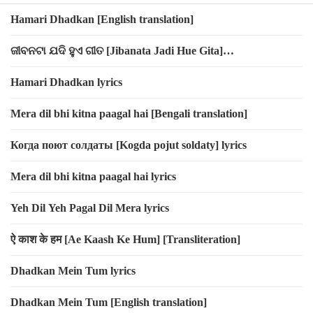
Hamari Dhadkan [English translation]
ଜୀବନଟା ଯଦି ହୁଏ ଗୀତ [Jibanata Jadi Hue Gita]
[Transliteration]
Hamari Dhadkan lyrics
Mera dil bhi kitna paagal hai [Bengali translation]
Когда поют солдаты [Kogda pojut soldaty] lyrics
Mera dil bhi kitna paagal hai lyrics
Yeh Dil Yeh Pagal Dil Mera lyrics
ऐ काश के हम [Ae Kaash Ke Hum] [Transliteration]
Dhadkan Mein Tum lyrics
Dhadkan Mein Tum [English translation]