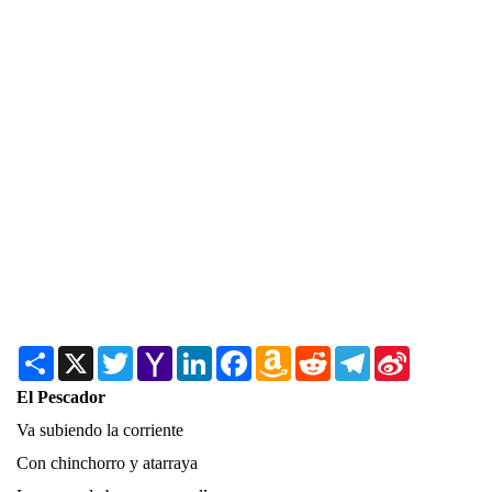
Share
X
Twitter
Yahoo
LinkedIn
Facebook
Amazon
Reddit
Telegram
Sina
Mail
Wish
Weibo
List
El Pescador
Va subiendo la corriente
Con chinchorro y atarraya