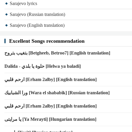
Sarajevo lyrics
Sarajevo (Russian translation)
Sarajevo (English translation)
Excellent Songs recommendation
بتغيب بتروح [Betgheeb, Betroo7] [English translation]
Dalida - حلوة يا بلدي [Helwa ya baladi]
ﺍﺭﺣﻢ ﻗﻠﺒﻲ [Erham 2alby] [English translation]
ورا الشبابيك [Wara el shababik] [Russian translation]
ﺍﺭﺣﻢ ﻗﻠﺒﻲ [Erham 2alby] [English translation]
يا مرايتى [Ya Merayti] [Hungarian translation]