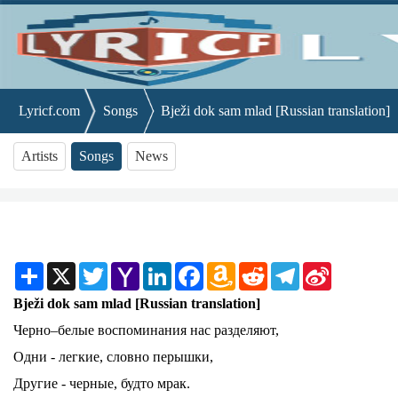
Lyricf.com
Songs
Bježi dok sam mlad [Russian translation]
Artists
Songs
News
Share
X
Twitter
Yahoo
LinkedIn
Facebook
Amazon
Reddit
Telegram
Sina
Mail
Wish
Weibo
List
Bježi dok sam mlad [Russian translation]
Черно–белые воспоминания нас разделяют,
Одни - легкие, словно перышки,
Другие - черные, будто мрак.