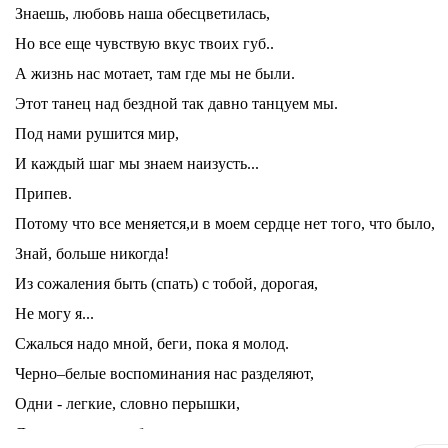
Знаешь, любовь наша обесцветилась,
Но все еще чувствую вкус твоих губ..
А жизнь нас мотает, там где мы не были.
Этот танец над бездной так давно танцуем мы.
Под нами рушится мир,
И каждый шаг мы знаем наизусть...
Припев.
Потому что все меняется,и в моем сердце нет того, что было,
Знай, больше никогда!
Из сожаления быть (спать) с тобой, дорогая,
Не могу я...
Сжалься надо мной, беги, пока я молод.
Черно–белые воспоминания нас разделяют,
Одни - легкие, словно перышки,
Другие - черные, будто мрак.