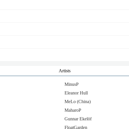
Artists
MinusP
Eleanor Hull
MeLo (China)
MaharoP
Gunnar Ekelöf
FloatGarden