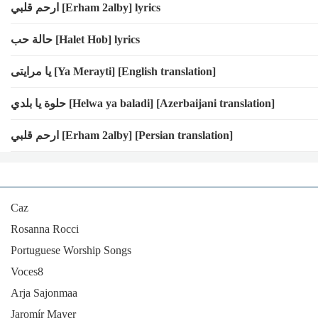
ﺍﺭﺣﻢ ﻗﻠﺒﻲ [Erham 2alby] lyrics
حالة حب [Halet Hob] lyrics
يا مرايتى [Ya Merayti] [English translation]
حلوة يا بلدي [Helwa ya baladi] [Azerbaijani translation]
ﺍﺭﺣﻢ ﻗﻠﺒﻲ [Erham 2alby] [Persian translation]
Caz
Rosanna Rocci
Portuguese Worship Songs
Voces8
Arja Sajonmaa
Jaromír Mayer