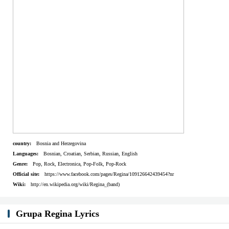
country:
Bosnia and Herzegovina
Languages:
Bosnian, Croatian, Serbian, Russian, English
Genre:
Pop, Rock, Electronica, Pop-Folk, Pop-Rock
Official site:
https://www.facebook.com/pages/Regina/109126642439454?nr
Wiki:
http://en.wikipedia.org/wiki/Regina_(band)
Grupa Regina Lyrics