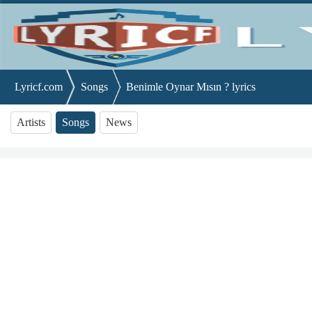
Lyricf.com
Songs
Benimle Oynar Mısın ? lyrics
Artists
Songs
News