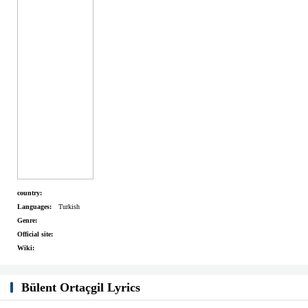
country:
Languages:
Turkish
Genre:
Official site:
Wiki:
Bülent Ortaçgil Lyrics