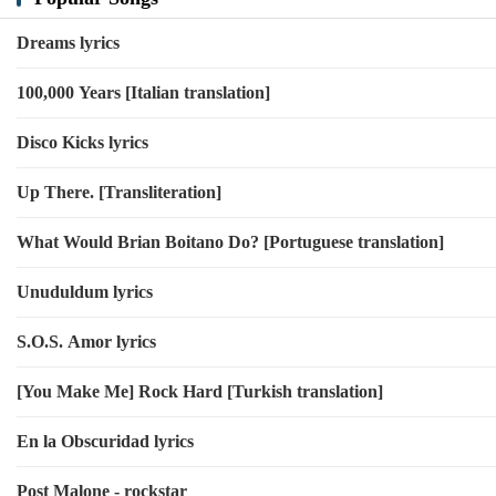
Dreams lyrics
100,000 Years [Italian translation]
Disco Kicks lyrics
Up There. [Transliteration]
What Would Brian Boitano Do? [Portuguese translation]
Unuduldum lyrics
S.O.S. Amor lyrics
[You Make Me] Rock Hard [Turkish translation]
En la Obscuridad lyrics
Post Malone - rockstar