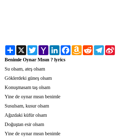
Share
X
Twitter
Yahoo
LinkedIn
Facebook
Amazon
Reddit
Telegram
Sina
Mail
Wish
Weibo
List
Benimle Oynar Mısın ? lyrics
Su olsam, ateş olsam
Göklerdeki güneş olsam
Konuşmasam taş olsam
Yine de oynar mısın benimle
Susulsam, kusur olsam
Ağızdaki küfür olsam
Doğuştan esir olsam
Yine de oynar mısın benimle