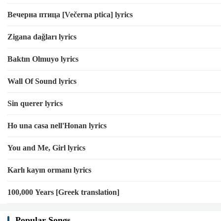
Вечерна птица [Večerna ptica] lyrics
Zigana dağları lyrics
Baktın Olmuyo lyrics
Wall Of Sound lyrics
Sin querer lyrics
Ho una casa nell'Honan lyrics
You and Me, Girl lyrics
Karlı kayın ormanı lyrics
100,000 Years [Greek translation]
Popular Songs