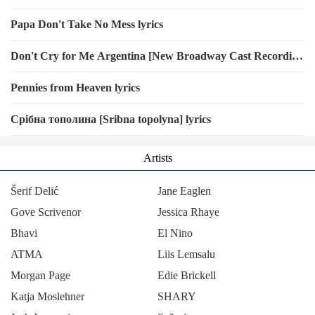
Languages]
Papa Don't Take No Mess lyrics
Artist:
KC Rebell
Don't Cry for Me Argentina [New Broadway Cast Recording
[2012]] lyrics
Pennies from Heaven lyrics
Срібна тополина [Sribna topolyna] lyrics
Artists
Šerif Delić
Jane Eaglen
Gove Scrivenor
Jessica Rhaye
Bhavi
El Nino
ΑΤΜΑ
Liis Lemsalu
Morgan Page
Edie Brickell
Katja Moslehner
SHARY