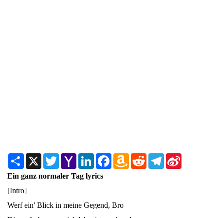
Share
X
Twitter
Yahoo
LinkedIn
Facebook
Amazon
Reddit
Telegram
Sina
Mail
Wish
Weibo
List
Ein ganz normaler Tag lyrics
[Intro]
Werf ein' Blick in meine Gegend, Bro