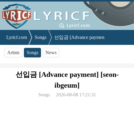
Lyricf.com
Songs
선입금 [Advance payment] [seon-ibgeum
Artists
Songs
News
선입금 [Advance payment] [seon-
ibgeum]
Songs
2026-08-08 17:21:31