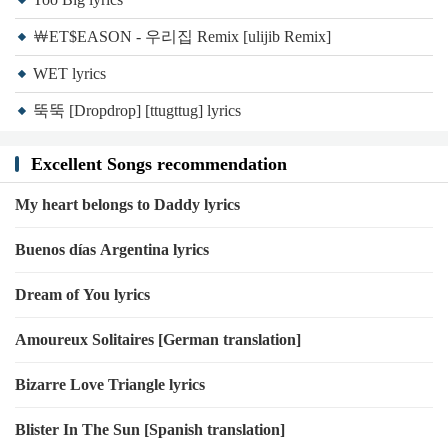
나는 선입금만 받아
￦ET$EASON - 우리집 Remix [ulijib Remix]
나는 선입금만 받아
WET lyrics
내시간은 유료 돈 아니면 난 안해
선입금하고 대기 순번 기다려 차례
뚝뚝 [Dropdrop] [ttugttug] lyrics
Bitch i make mula run up on ma
Excellent Songs recommendation
Block whos yo gang?
Never dry 병신아 real ninjaz only bookin
My heart belongs to Daddy lyrics
Ye im cookin fuckin crack dz time is business
Buenos días Argentina lyrics
Mann u already kno 돈되는건 내두손 woh
선입금 결제 후불따윈 후장따여
Dream of You lyrics
Woo
Amoureux Solitaires [German translation]
나랑 놀고 싶음 돈을 들고 약을 갖고
Pop pop pop tht pills
Bizarre Love Triangle lyrics
정신차린 다음 time attack u digg
Blister In The Sun [Spanish translation]
시곌보니 돈벌시간 gang up in the stu homie