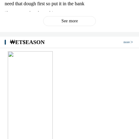
need that dough first so put it in the bank
if you want that dope shit
See more
hit me with dms
비트는 쥐메일
신한은행 110 370 656006에
￦ET$EASON
more
매일매일 cooking 돈 되는 건 우선 순위
pay day baby yeah
watch my speakers twerking
돈이 말하지 신사임당 looking funny
값어치 보장해 입금 아깝지가 않지
my time 유료 달콤하지 마치 churros
Ill be on some fresh shit 마치 새신 신어
빨라 마치 스팅거
돈을 붙혀 스티커
행사 종료 긴급 임박