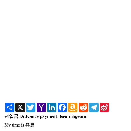
Share
X
Twitter
Yahoo
LinkedIn
Facebook
Amazon
Reddit
Telegram
Sina
Mail
Wish
Weibo
List
선입금 [Advance payment] [seon-ibgeum]
My time is 유료