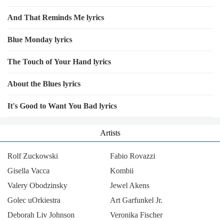
나는 선입금만 받아
And That Reminds Me lyrics
나는 선입금만 받아
나는 선입금만 받아
Blue Monday lyrics
난 이 사기꾼 새끼들이 정말 지겨워
The Touch of Your Hand lyrics
I'm so sick and tired of this motherfuckers
많이 사긴 했지만 좀 더
About the Blues lyrics
Need that dough
It's Good to Want You Bad lyrics
I need that dough huh
ma shit custom bitches
Artists
Bustdown bitches
Rolf Zuckowski
Fabio Rovazzi
Shoutout to Wet Season and Fuck Peace Love
Gisella Vacca
Kombii
Love that's what she want from me
Valery Obodzinsky
Jewel Akens
Oou she she gon put it in her mouth
Golec uOrkiestra
Art Garfunkel Jr.
Wow 걘 날 위해 다 해
Deborah Liv Johnson
Veronika Fischer
Whoa 바빠서 미안해