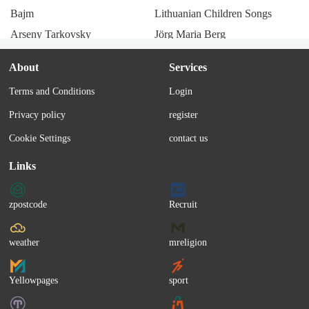
Bajm
Lithuanian Children Songs
Get that dough 우리들은 넘겨 손익 분기점
Arseny Tarkovsky
Jörg Maria Berg
God damn 날 원한다면 먼저 선입금
Magalí Datzira
Kathleen Ferrier
God damn
About
Services
Vocalconsort Leipzig
Port Bo
Artist:
￦ET$EASON
Terms and Conditions
Login
Canadian Folk
Alex Gaumond
Album:
keep it wet
Privacy policy
register
Feel
Eyra Gail
Emilie-Claire Barlow
Marie-José
Cookie Settings
contact us
Gladys Knight
Natalie Dessay
Links
Ingeborg Hallstein
The Ames Brothers
Charleene Closshey
All-4-One
zpostcode
Recruit
Chuck Mangione
Resistiré México
Nicolai Gedda
Rica Déus
weather
mreligion
Amaury Vassili
Gianni Bella
Yellowpages
sport
Juris Fernandez
Bronco
Servando y Florentino
Anna-Carina Woitschack