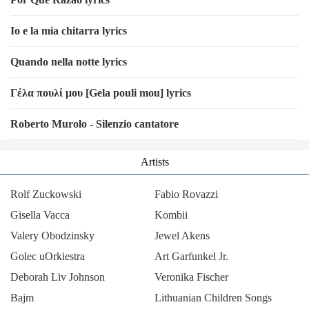
Fortsatt salmiakk
Du kan trampe på meg tusen ganger, men
Io e la mia chitarra lyrics
Jeg kommer krypende som kakkerlakker
Quando nella notte lyrics
Mange bratte bakker, c'est la vie
Mange dager i mani
Γέλα πουλί μου [Gela pouli mou] lyrics
Jeg er bikkja di for alltid, det du gjør er
Roberto Murolo - Silenzio cantatore
Dyreplageri
Artists
Artist:
Cezinando
Album:
Et godt stup i et grunt vann
Rolf Zuckowski
Fabio Rovazzi
Gisella Vacca
Kombii
Valery Obodzinsky
Jewel Akens
Golec uOrkiestra
Art Garfunkel Jr.
Deborah Liv Johnson
Veronika Fischer
Bajm
Lithuanian Children Songs