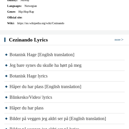
country:
Norway
Det ekke for tidlig for meg
Languages:
Norwegian
Vi kan være oppe til sent
Genre:
Hip-Hop/Rap
Official site:
Jeg kan være fengselsfugl
Wiki:
https://no.wikipedia.org/wiki/Cezinando
Og du kan være betjent
Er du lassie eller er du rex
Cezinando Lyrics
more
Sex selger, så jeg selger sex
Du er en boks med sjokolade
Botanisk Hage [English translation]
Never ever know, what you gonna get
Jeg bare synes du skulle ha hørt på meg
Du ba meg forsvinne og ble sint da jeg
Botanisk Hage lyrics
Forsvant
Håper du har plass [English translation]
Du er en levende nedtur
Jeg vet jeg óg veit godt å fucke opp en
Blinkesko/Video/ lyrics
Kveld
Håper du har plass
Men du er nærmest talentfull
Bilder på veggen jeg aldri ser på [English translation]
Høyt oppe jeg fløy som Måken Jonathan