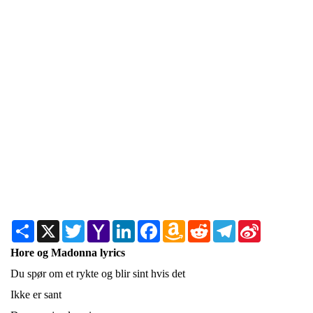
Share
X
Twitter
Yahoo
LinkedIn
Facebook
Amazon
Reddit
Telegram
Sina
Mail
Wish
Weibo
List
Hore og Madonna lyrics
Du spør om et rykte og blir sint hvis det
Ikke er sant