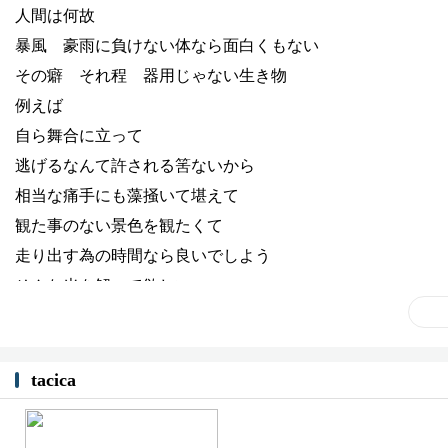
人間は何故
暴風 豪雨に負けない体なら面白くもない
その癖 それ程 器用じゃない生き物
例えば
自ら舞合に立って
逃げるなんて許される筈ないから
相当な痛手にも藻掻いて堪えて
観た事のない景色を観たくて
走り出す為の時間なら良いでしよう
そんな光を解って欲しい
Artist:
tacica
Album:
HOMELAND 11 blues
tacica