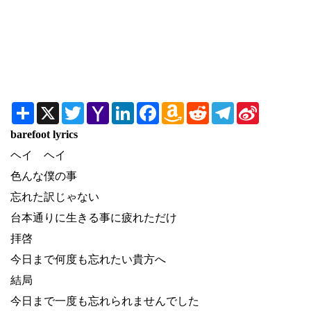
Share
X
Twitter
Yahoo
LinkedIn
Facebook
Amazon
Reddit
Telegram
Sina
Mail
Wish
Weibo
List
barefoot lyrics
ヘイ ヘイ
色んな僕の事
忘れた訳じゃない
台本通りに生きる事に疲れただけ
拝啓
今日まで何度も忘れたい貴方へ
結局
今日まで一度も忘れられませんでした