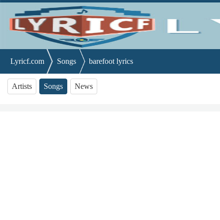
Lyricf.com
Songs
barefoot lyrics
Artists
Songs
News