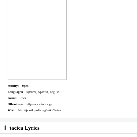
country:
Japan
Languages:
Japanese, Spanish, English
Genre:
Rock
Official site:
http://www.tacica.jp/
Wiki:
http://ja.wikipedia.org/wiki/Tacica
tacica Lyrics