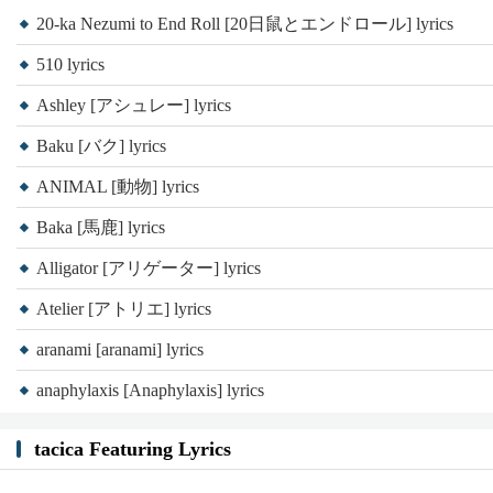
20-ka Nezumi to End Roll [20日鼠とエンドロール] lyrics
510 lyrics
Ashley [アシュレー] lyrics
Baku [バク] lyrics
ANIMAL [動物] lyrics
Baka [馬鹿] lyrics
Alligator [アリゲーター] lyrics
Atelier [アトリエ] lyrics
aranami [aranami] lyrics
anaphylaxis [Anaphylaxis] lyrics
tacica Featuring Lyrics