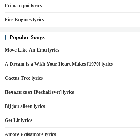
Prima o poi lyrics
Fire Engines lyrics
Popular Songs
Move Like An Emu lyrics
A Dream Is a Wish Your Heart Makes [1970] lyrics
Cactus Tree lyrics
Печали свет [Pechali svet] lyrics
Bij jou alleen lyrics
Get Lit lyrics
Amore e disamore lyrics