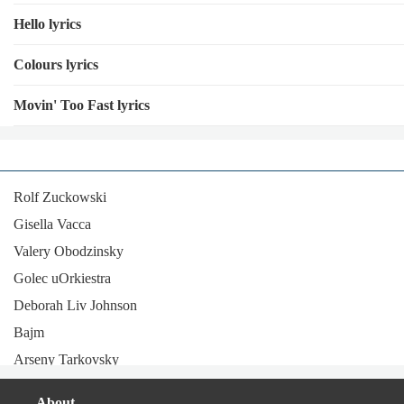
Hello lyrics
Colours lyrics
Movin' Too Fast lyrics
Rolf Zuckowski
Gisella Vacca
Valery Obodzinsky
Golec uOrkiestra
Deborah Liv Johnson
Bajm
Arseny Tarkovsky
Magalí Datzira
About